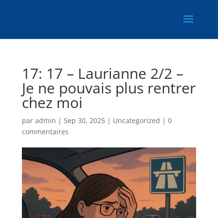
17: 17 – Laurianne 2/2 –
Je ne pouvais plus rentrer
chez moi
par
admin
|
Sep 30, 2025
|
Uncategorized
|
0
commentaires